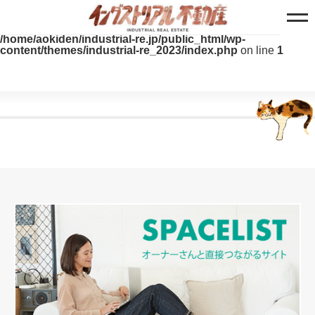
Warning
: Use of undefined constant - assumed ' ' (this will
throw an Error in a future version of PHP) in
/home/aokiden/industrial-re.jp/public_html/wp-
content/themes/industrial-re_2023/index.php
on line
1