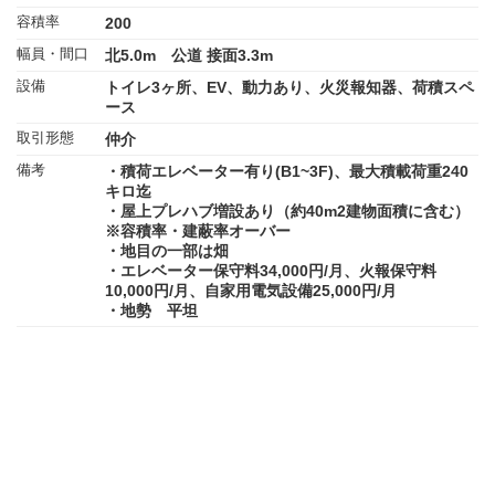
容積率
200
幅員・間口
北5.0m 公道 接面3.3m
設備
トイレ3ヶ所、EV、動力あり、火災報知器、荷積スペ
ース
取引形態
仲介
備考
・積荷エレベーター有り(B1~3F)、最大積載荷重240
キロ迄
・屋上プレハブ増設あり（約40m2建物面積に含む）
※容積率・建蔽率オーバー
・地目の一部は畑
・エレベーター保守料34,000円/月、火報保守料
10,000円/月、自家用電気設備25,000円/月
・地勢 平坦