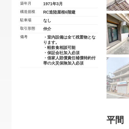
築年月
1971年3月
構造規模
RC造陸屋根6階建
駐車場
なし
取引形態
仲介
備考
・室内設備は全て残置物とな
ります。
・軽飲食相談可能
・保証会社加入必須
・借家人賠償責任補償特約付
帯の火災保険加入必須
平間