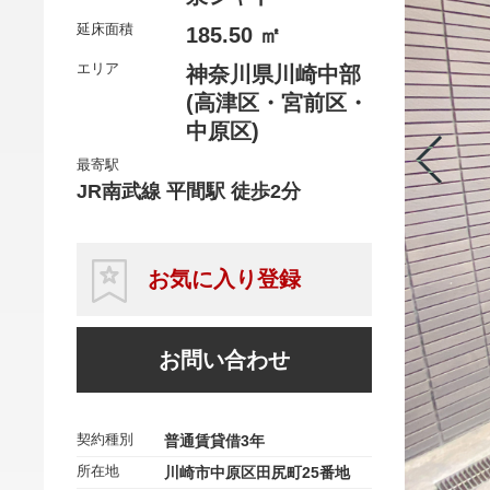
延床面積
185.50 ㎡
エリア
神奈川県川崎中部
(高津区・宮前区・
中原区)
最寄駅
JR南武線 平間駅 徒歩2分
お気に入り登録
お問い合わせ
契約種別
普通賃貸借3年
所在地
川崎市中原区田尻町25番地