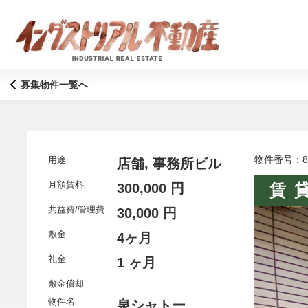
募集物件一覧へ
物件番号：8
用途
店舗, 事務所ビル
月額賃料
300,000 円
賃
共益費/管理費
30,000 円
敷金
4ヶ月
礼金
1 ヶ月
敷金償却
物件名
泉シャトー