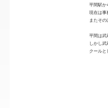
平間駅か
現在は事
またその
平間は武
しかし武
クールと