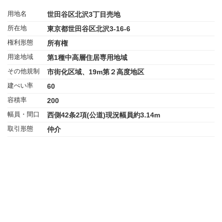
用地名
世田谷区北沢3丁目売地
所在地
東京都世田谷区北沢3-16-6
権利形態
所有権
用途地域
第1種中高層住居専用地域
その他規制
市街化区域、19m第２高度地区
建ぺい率
60
容積率
200
幅員・間口
西側42条2項(公道)現況幅員約3.14m
取引形態
仲介